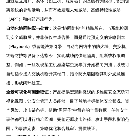
通过建立用户、实体（如主机、服务器）的基线行为模型，识别偏
离基线的异常活动，从而有效发现未知威胁、高级持续性威胁
（APT）和内部违规行为。
自动化协同响应与处置
：这是“协同防控”的精髓所在。当系统检测
到安全威胁后，并非仅仅生成告警，而是通过预定义的策略剧本
（Playbook）或智能决策引擎，自动向网络中的防火墙、交换机、
终端防护等设备下达指令，实现威胁的快速隔离、阻断或权限调
整。例如，一旦发现某主机感染蠕虫病毒并开始横向扫描，系统可
自动指令接入交换机断开其端口，指令防火墙阻断其对外恶意连
接，形成闭环处置。
全景可视化与溯源取证
：产品提供宏观到微观的多维度安全态势可
视化视图，让安全管理人员能够一目了然地掌握整体安全状况、资
产风险、攻击链条等。借助“黑匣子”中留存的全量数据，任何安全
事件都可以进行精准回溯，完整还原攻击路径、攻击手段和影响范
围，为事故定责、策略优化和合规审计提供铁证。