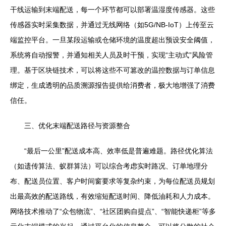
干线运输到末端配送，每一个环节都可以部署温湿度传感器。这些
传感器实时采集数据，并通过无线网络（如5G/NB-IoT）上传至云
端监控平台。一旦某段运输或仓储环境的温度超出预设安全阈值，
系统将自动报警，并通知相关人员及时干预，实现“主动式”风险管
理。基于区块链技术，可以将这些不可篡改的温控数据与订单信息
绑定，生成透明的品质溯源报告提供给消费者，极大地增强了消费
信任。
三、优化末端配送路径与资源整合
“最后一公里”配送成本高、效率低是普遍难题。路径优化算法
（如遗传算法、蚁群算法）可以综合考虑实时路况、订单地理分
布、配送员位置、客户时间窗要求等复杂约束，为每位配送员规划
出最高效的配送路线，有效缩短配送时间、降低油耗和人力成本。
网络技术推动了“众包物流”、“社区团购自提点”、“智能快递柜”等多